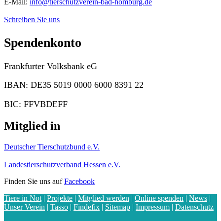
E-Mail:
info@tierschutzverein-bad-homburg.de
Schreiben Sie uns
Spendenkonto
Frankfurter Volksbank eG
IBAN: DE35 5019 0000 6000 8391 22
BIC: FFVBDEFF
Mitglied in
Deutscher Tierschutzbund e.V.
Landestierschutzverband Hessen e.V.
Finden Sie uns auf
Facebook
Tiere in Not
|
Projekte
|
Mitglied werden
|
Online spenden
|
News
|
Unser Verein
|
Tasso
|
Findefix
|
Sitemap
|
Impressum
|
Datenschutz