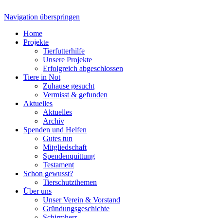
Navigation überspringen
Home
Projekte
Tierfutterhilfe
Unsere Projekte
Erfolgreich abgeschlossen
Tiere in Not
Zuhause gesucht
Vermisst & gefunden
Aktuelles
Aktuelles
Archiv
Spenden und Helfen
Gutes tun
Mitgliedschaft
Spendenquittung
Testament
Schon gewusst?
Tierschutzthemen
Über uns
Unser Verein & Vorstand
Gründungsgeschichte
Schirmherr