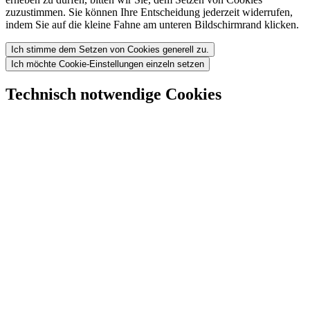
zuzustimmen. Sie können Ihre Entscheidung jederzeit widerrufen,
indem Sie auf die kleine Fahne am unteren Bildschirmrand klicken.
Ich stimme dem Setzen von Cookies generell zu.
Ich möchte Cookie-Einstellungen einzeln setzen
Technisch notwendige Cookies
Diese Website ist mit einem sogenannten Content-Management-
System erstellt. Für die Dauer Ihres Besuchs werden Cookies
gesetzt, die zum Beispiel für Formulare und die Darstellung von
dynamischen Inhaltselementen genutzt werden. Diese Cookies sind
notwendig und können nicht ausgeschaltet werden. Diese Cookies
werden gelöscht, sobald Sie unsere Website schließen.
Statistiken
Wir benutzen Matomo, um die Besucherzahlen einzelner Seiten
anonymisiert zu erheben. Hierbei handelt es sich um Open-Source-
Software zur Erhebung von Nutzungsstatistiken. Sie anonymisiert
die Daten der Besucher unserer Website und verfolgt sie nicht über
mehrere Seiten hinweg, die Verarbeitung und Speicherung erfolgt